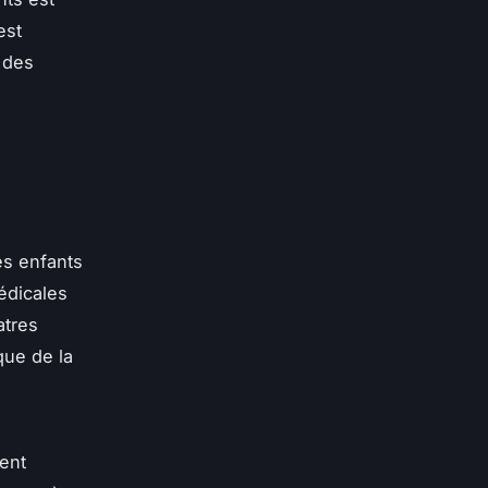
est
 des
es enfants
édicales
atres
que de la
ent