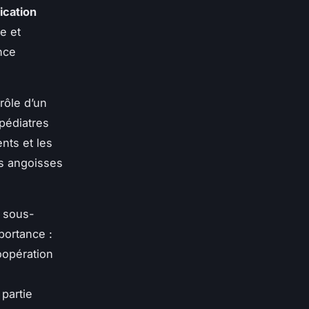
cation
e et
nce
rôle d’un
 pédiatres
nts et les
es angoisses
 sous-
portance :
oopération
 partie