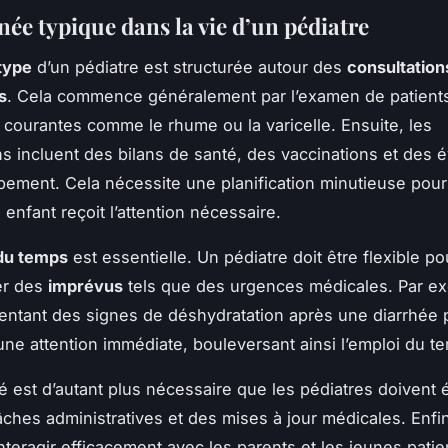
née typique dans la vie d’un pédiatre
type
d’un pédiatre est structurée autour des
consultation
s
. Cela commence généralement par l’examen de patients
 courantes comme le rhume ou la varicelle. Ensuite, les
ns incluent des bilans de santé, des vaccinations et des é
ement. Cela nécessite une planification minutieuse pour
enfant reçoit l’attention nécessaire.
du temps
est essentielle. Un pédiatre doit être flexible po
r des
imprévus
tels que des urgences médicales. Par e
entant des signes de déshydratation après une diarrhée p
ne attention immédiate, bouleversant ainsi l’emploi du tem
ité est d’autant plus nécessaire que les pédiatres doivent
âches administratives et des mises à jour médicales. Enfin
nteragir efficacement avec les parents et les jeunes patie