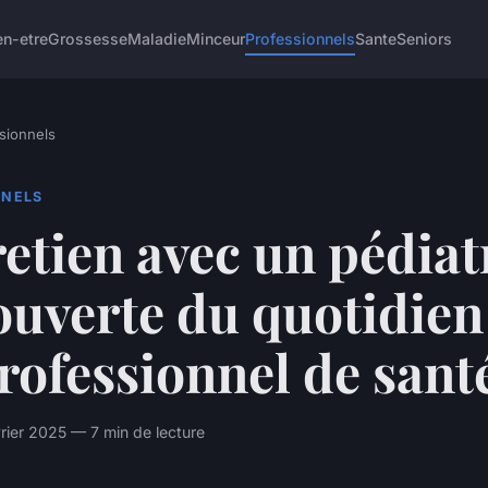
en-etre
Grossesse
Maladie
Minceur
Professionnels
Sante
Seniors
sionnels
NNELS
etien avec un pédiatr
ouverte du quotidien
rofessionnel de sant
rier 2025 — 7 min de lecture