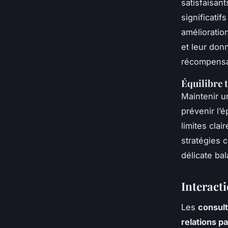
satisfaisan
significati
amélioratio
et leur don
récompensa
Équilibre 
Maintenir 
prévenir l’
limites clai
stratégies c
délicate ba
Interacti
Les
consult
relations p