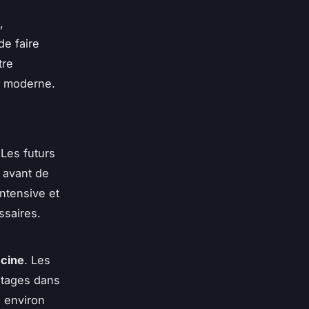
,
de faire
tre
e moderne.
 Les futurs
, avant de
ntensive et
ssaires.
cine
. Les
stages dans
e environ