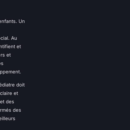
enfants. Un
cial. Au
tifient et
rs et
es
loppement.
diatre doit
laire et
 et des
formés des
illeurs