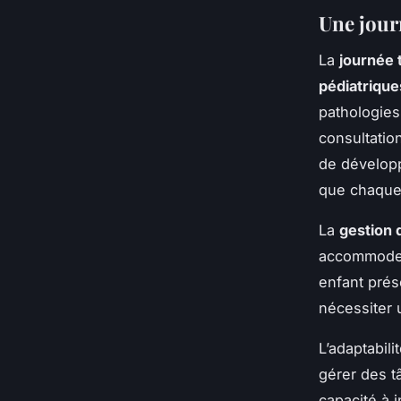
Une jour
La
journée 
pédiatrique
pathologies
consultatio
de développ
que chaque 
La
gestion 
accommode
enfant prés
nécessiter u
L’adaptabil
gérer des t
capacité à i