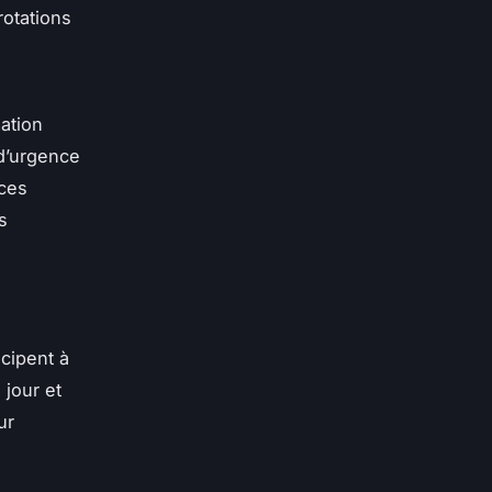
rotations
ation
 d’urgence
nces
s
s
icipent à
 jour et
ur