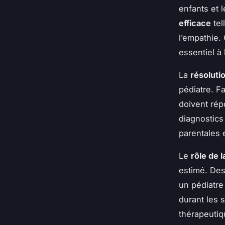
enfants et 
efficace
tel
l’empathie.
essentiel à 
La
résoluti
pédiatre. F
doivent rép
diagnostics
parentales 
Le
rôle de 
estimé. Des
un pédiatre
durant les s
thérapeutiqu