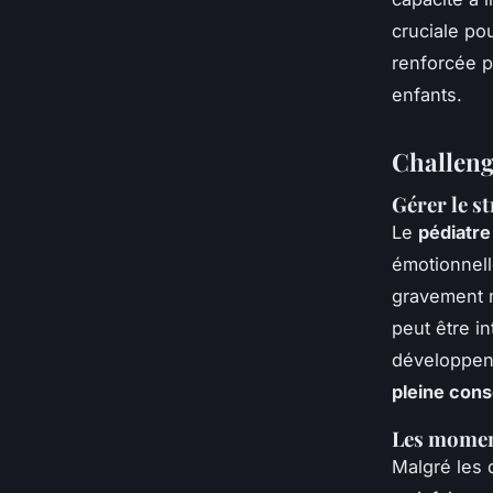
cruciale po
renforcée p
enfants.
Challeng
Gérer le s
Le
pédiatre
émotionnell
gravement m
peut être i
développent
pleine con
Les moment
Malgré les 