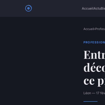
Accueil
Actu
Bi
Accueil
›
Profes
PROFESSIO
Entr
déc
ce p
Léon — 17 fév