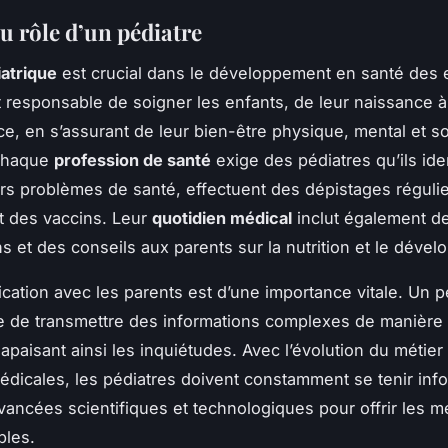
u rôle d’un pédiatre
iatrique
est crucial dans le développement en santé des 
t responsable de soigner les enfants, de leur naissance à
ce, en s’assurant de leur bien-être physique, mental et so
 chaque
profession de santé
exige des pédiatres qu’ils iden
vers problèmes de santé, effectuent des dépistages régulie
t des vaccins. Leur
quotidien médical
inclut également d
ns et des conseils aux parents sur la nutrition et le déve
ation avec les parents est d’une importance vitale. Un pé
e de transmettre des informations complexes de manière c
apaisant ainsi les inquiétudes. Avec l’évolution du métier
édicales, les pédiatres doivent constamment se tenir in
vancées scientifiques et technologiques pour offrir les me
bles.