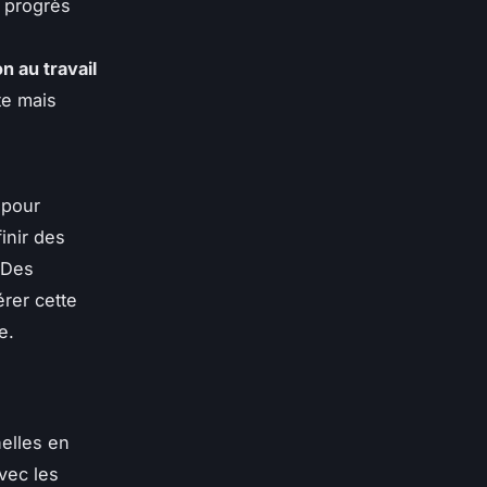
s progrès
e
on au travail
te mais
 pour
inir des
. Des
érer cette
e.
elles en
vec les