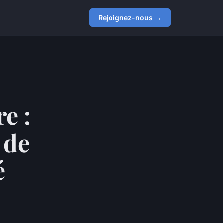
Rejoignez-nous →
e :
 de
é