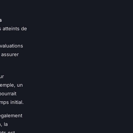
s
 atteints de
valuations
 assurer
ur
xemple, un
ourrait
ps initial.
 également
, la
nts est