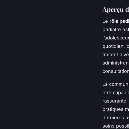
Aperçu d
Le
rôle péd
pédiatre es
l’adolescen
quotidien,
traitent di
administren
consultatio
La communic
être capabl
rassurante, 
pratiques m
dernières a
soins possi