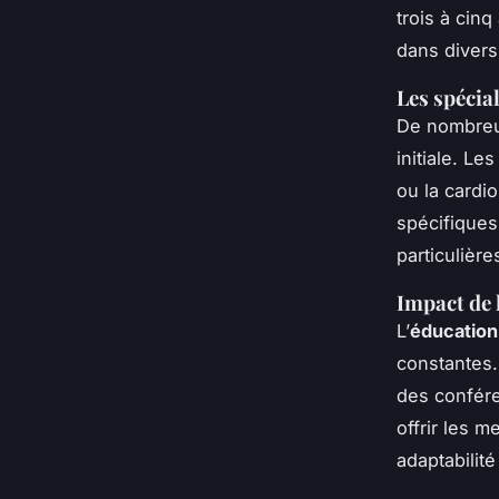
trois à cin
dans divers
Les spécial
De nombreux
initiale. Le
ou la cardi
spécifiques
particulièr
Impact de 
L’
éducation
constantes.
des confére
offrir les m
adaptabilit