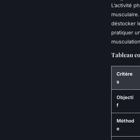
L’activité p
musculaire.
déstocker l
pratiquer u
musculation
Tableau co
Critère
s
Objecti
f
Méthod
e