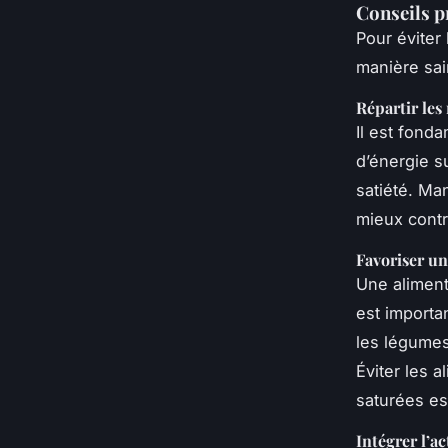
Conseils p
Pour éviter
manière sai
Répartir les
Il est fond
d’énergie su
satiété. Ma
mieux contr
Favoriser un
Une alimenta
est importan
les légumes
Éviter les 
saturées es
Intégrer l’a