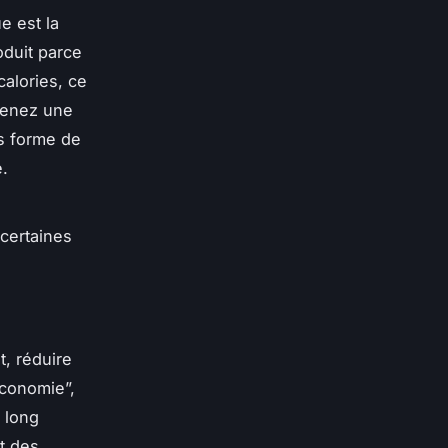
e est la
oduit parce
alories, ce
prenez une
us forme de
e.
 certaines
s
, réduire
économie”,
à long
nt des