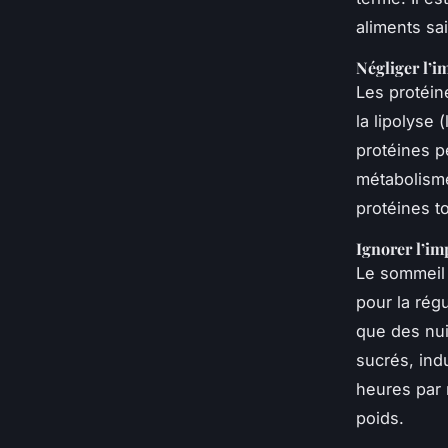
aliments sai
Négliger l’i
Les protéin
la lipolyse
protéines p
métabolism
protéines t
Ignorer l’i
Le sommeil 
pour la rég
que des nui
sucrés, ind
heures par 
poids.