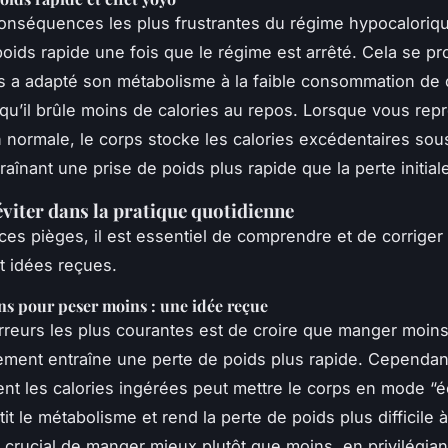
onséquences les plus frustrantes du régime hypocaloriqu
poids rapide une fois que le régime est arrêté. Cela se pr
s a adapté son métabolisme à la faible consommation de c
e qu’il brûle moins de calories au repos. Lorsque vous re
n normale, le corps stocke les calories excédentaires so
raînant une prise de poids plus rapide que la perte initial
éviter dans la pratique quotidienne
 ces pièges, il est essentiel de comprendre et de corriger
t idées reçues.
s pour peser moins : une idée reçue
rreurs les plus courantes est de croire que manger moin
ment entraîne une perte de poids plus rapide. Cependant
nt les calories ingérées peut mettre le corps en mode “
tit le métabolisme et rend la perte de poids plus difficile 
st crucial de manger mieux plutôt que moins, en privilégia