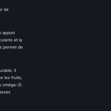
ur de
n apport
ulants et la
as permet de
rable. Il
 les fruits,
es oméga-3).
rasses