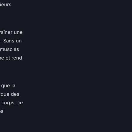
ieurs
raîner une
. Sans un
 muscles
me et rend
 que la
tique des
e corps, ce
es