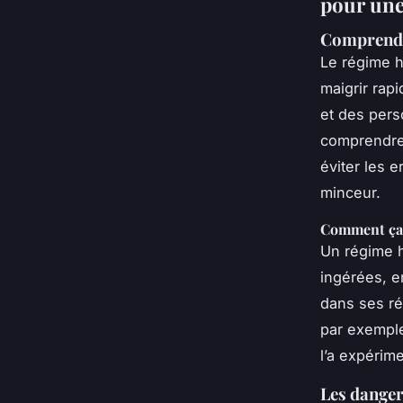
pour une
Comprendr
Le régime h
maigrir rap
et des pers
comprendre 
éviter les 
minceur.
Comment ça
Un régime h
ingérées, en
dans ses ré
par exemple
l’a expérim
Les danger