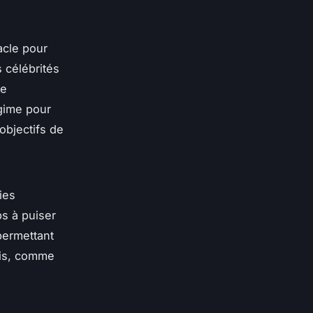
acle pour
 célébrités
de
gime pour
objectifs de
ies
ps à puiser
permettant
ois, comme