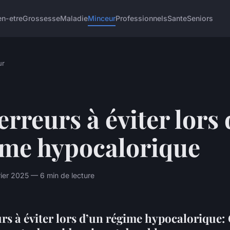
en-etre
Grossesse
Maladie
Minceur
Professionnels
Sante
Seniors
ur
erreurs à éviter lors
ime hypocalorique
ier 2025 — 6 min de lecture
urs à éviter lors d’un régime hypocalorique: