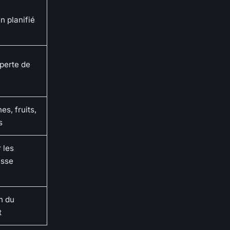
n planifié
perte de
es, fruits,
s
 les
asse
n du
t