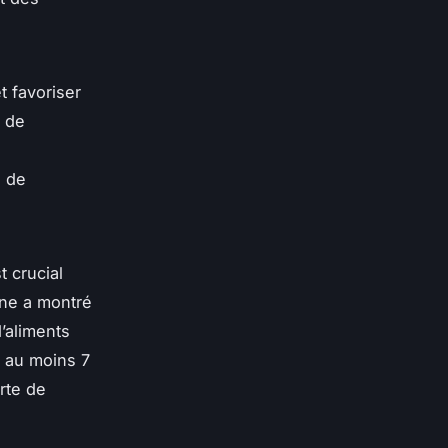
t favoriser
e de
 de
t crucial
ine a montré
’aliments
r au moins 7
rte de