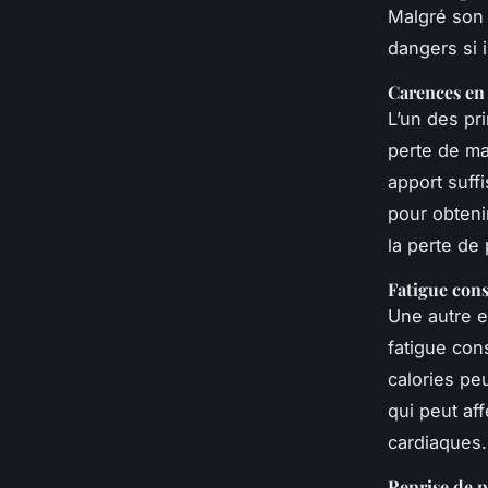
Malgré son 
dangers si i
Carences en 
L’un des pr
perte de ma
apport suff
pour obteni
la perte de 
Fatigue cons
Une autre e
fatigue con
calories pe
qui peut af
cardiaques.
Reprise de p