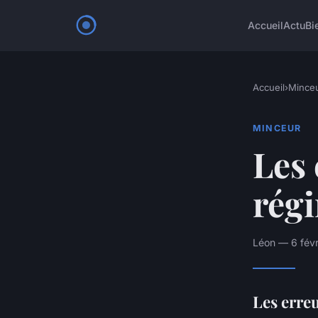
Accueil
Actu
Bi
Accueil
›
Mince
MINCEUR
Les 
rég
Léon — 6 févr
Les erre