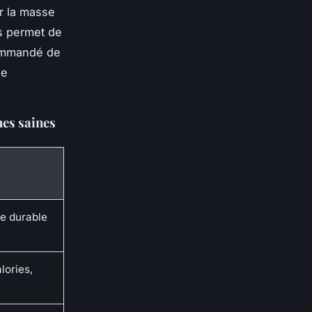
ir la masse
es permet de
commandé de
de
es saines
e durable
lories,