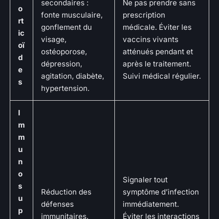
secondaires :
Ne pas prendre sans
o
fonte musculaire,
prescription
rt
gonflement du
médicale. Éviter les
ic
visage,
vaccins vivants
oï
ostéoporose,
atténués pendant et
d
dépression,
après le traitement.
e
agitation, diabète,
Suivi médical régulier.
s
hypertension.
I
m
m
u
n
o
Signaler tout
s
Réduction des
symptôme d’infection
u
défenses
immédiatement.
p
immunitaires,
Éviter les interactions