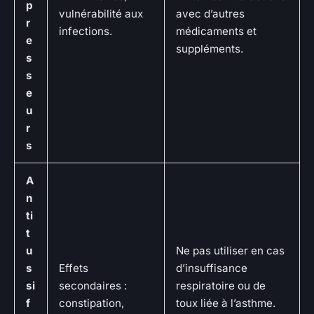
p
vulnérabilité aux
avec d’autres
r
infections.
médicaments et
e
suppléments.
s
s
e
u
r
s
A
n
ti
t
u
Ne pas utiliser en cas
s
Effets
d’insuffisance
si
secondaires :
respiratoire ou de
f
constipation,
toux liée à l’asthme.